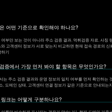
ions
검증은 어떤 기준으로 확인해야 하나요?
 여부만 보는 것이 아니라 주소 검증 결과, 먹튀검증 자료, 사칭
소와 고객센터 정보가 서로 맞는지 비교하면 현재 접속 경로의 신
악하기
먹튀검증에서 가장 먼저 봐야 할 항목은 무엇인가요?
는 주소 검증 결과와 운영 정보의 일치 여부를 먼저 확인하는 것
, 도메인 상태, 고객센터 연결 정보가 같은 기준으로 안내되는지
칭 링크는 어떻게 구분하나요?
 이름만 비슷하게 표시되는 경우가 많습니다. 현재 도메인 기준과