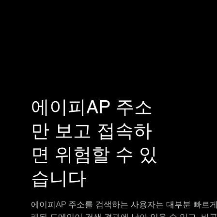
에이피AP 주소
만 보고 접속하
면 위험할 수 있
습니다
에이피AP 주소를 검색하는 사용자는 대부분 빠르게