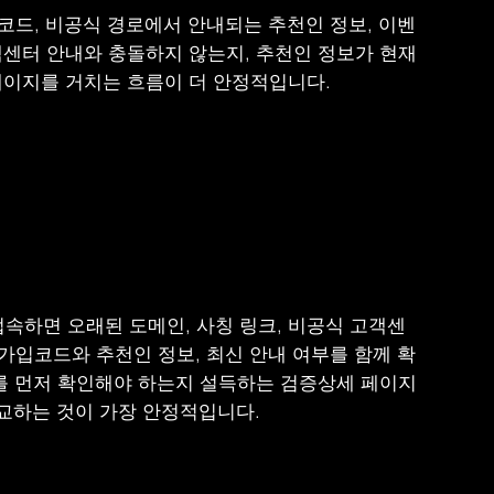
코드, 비공식 경로에서 안내되는 추천인 정보, 이벤
객센터 안내와 충돌하지 않는지, 추천인 정보가 현재
페이지를 거치는 흐름이 더 안정적입니다.
접속하면 오래된 도메인, 사칭 링크, 비공식 고객센
 가입코드와 추천인 정보, 최신 안내 여부를 함께 확
를 먼저 확인해야 하는지 설득하는 검증상세 페이지
비교하는 것이 가장 안정적입니다.