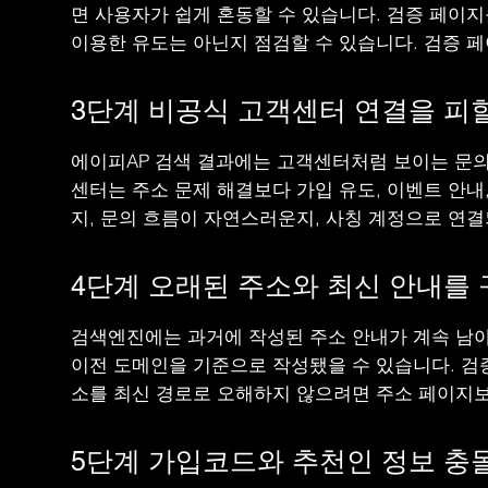
면 사용자가 쉽게 혼동할 수 있습니다. 검증 페이
이용한 유도는 아닌지 점검할 수 있습니다. 검증 
3단계 비공식 고객센터 연결을 피
에이피AP 검색 결과에는 고객센터처럼 보이는 문의
센터는 주소 문제 해결보다 가입 유도, 이벤트 안내
지, 문의 흐름이 자연스러운지, 사칭 계정으로 연
4단계 오래된 주소와 최신 안내를
검색엔진에는 과거에 작성된 주소 안내가 계속 남아
이전 도메인을 기준으로 작성됐을 수 있습니다. 검증
소를 최신 경로로 오해하지 않으려면 주소 페이지보
5단계 가입코드와 추천인 정보 충