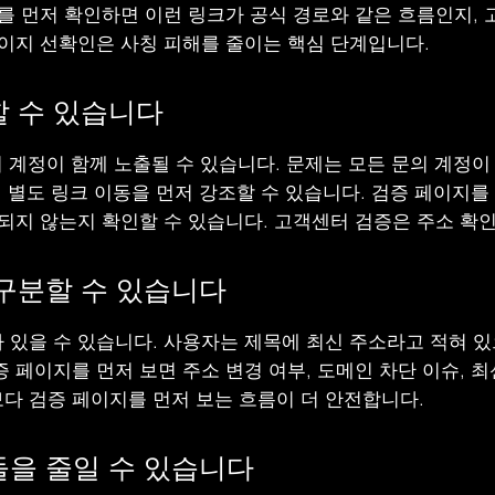
지를 먼저 확인하면 이런 링크가 공식 경로와 같은 흐름인지,
페이지 선확인은 사칭 피해를 줄이는 핵심 단계입니다.
할 수 있습니다
 계정이 함께 노출될 수 있습니다. 문제는 모든 문의 계정이
, 별도 링크 이동을 먼저 강조할 수 있습니다. 검증 페이지
결되지 않는지 확인할 수 있습니다. 고객센터 검증은 주소 확
 구분할 수 있습니다
 있을 수 있습니다. 사용자는 제목에 최신 주소라고 적혀 있
 페이지를 먼저 보면 주소 변경 여부, 도메인 차단 이슈, 최
다 검증 페이지를 먼저 보는 흐름이 더 안전합니다.
돌을 줄일 수 있습니다