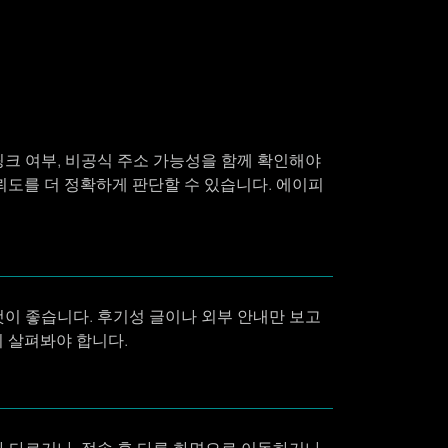
 링크 여부, 비공식 주소 가능성을 함께 확인해야
뢰도를 더 정확하게 판단할 수 있습니다. 에이피
이 좋습니다. 후기성 글이나 외부 안내만 보고
 살펴봐야 합니다.
 다르거나, 접속 후 다른 화면으로 이동하거나,